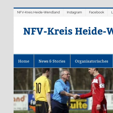
Zum
NFV-Kreis Heide-Wendland
Instagram
Facebook
L
Inhalt
springen
NFV-Kreis Heide-W
Home
News & Stories
Organisatorisches