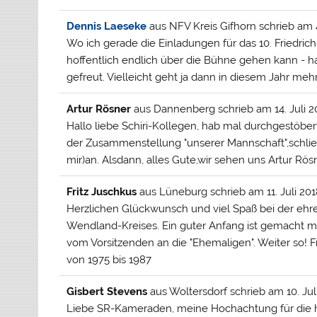
Dennis Laeseke
aus
NFV Kreis Gifhorn
schrieb am
Wo ich gerade die Einladungen für das 10. Friedric
hoffentlich endlich über die Bühne gehen kann - ha
gefreut. Vielleicht geht ja dann in diesem Jahr mehr
Artur Rösner
aus
Dannenberg
schrieb am
14. Juli 
Hallo liebe Schiri-Kollegen, hab mal durchgestöbert
der Zusammenstellung "unserer Mannschaft",schlie
mir)an. Alsdann, alles Gute,wir sehen uns Artur Rösn
Fritz Juschkus
aus
Lüneburg
schrieb am
11. Juli 20
Herzlichen Glückwunsch und viel Spaß bei der ehr
Wendland-Kreises. Ein guter Anfang ist gemacht mi
vom Vorsitzenden an die "Ehemaligen". Weiter so! 
von 1975 bis 1987
Gisbert Stevens
aus
Woltersdorf
schrieb am
10. Jul
Liebe SR-Kameraden, meine Hochachtung für die h