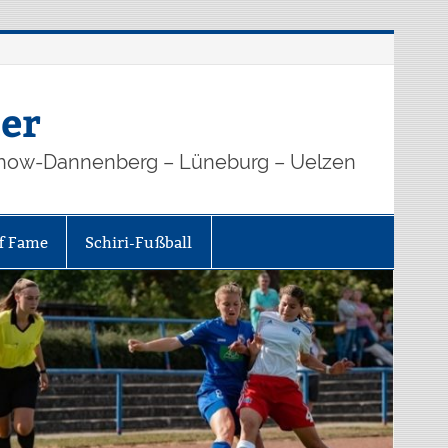
er
how-Dannenberg – Lüneburg – Uelzen
of Fame
Schiri-Fußball