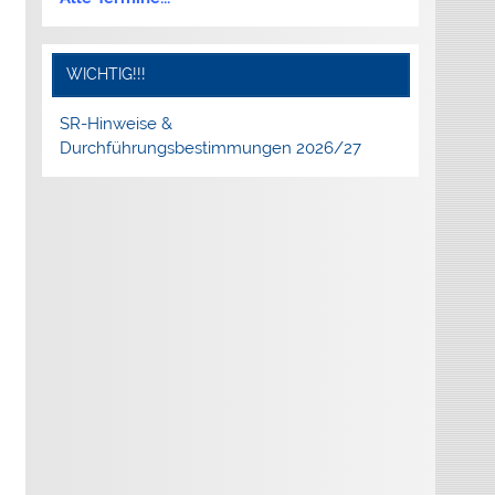
ese
tabox
n-/ausblenden.
WICHTIG!!!
SR-Hinweise &
Durchführungsbestimmungen 2026/27
ese
tabox
n-/ausblenden.
ese
tabox
n-/ausblenden.
ese
tabox
n-/ausblenden.