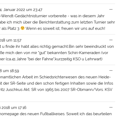
Di
...
4. Januar 2022
um
23:47
Me
h-Wendt-Gedächtnisturnier vorbereite - was in diesem Jahr
ei
be ich mich über die Berichterstattung zum letzten Turnier sehr
 als Platz 3
Wenn es soweit ist, freuen wir uns auf euch!
Di
...
2018
um
11:57
Me
 u finde ihr habt alles richtig gemacht.Bin sehr beeindruckt von
ei
ße mich den von mir "gut" bekannten Schiri-Kameraden (vor
er (ca.41 Jahre "bei der Fahne",kurzzeitig KSO u Lehrwart)
Di
...
18
um
18:59
Me
enamtlichen Arbeit im Schiedsrichterwesen des neuen Heide-
ei
t der SR-Seite und den schon fertigen Inhalten sowie die Infos
Fritz Juschkus Akt. SR von 1965 bis 2007 SR-Obmann/Vors. KSV
Di
...
i 2018
um
17:16
Me
omepage des neuen Fußballkeises. Soweit ich das beurteilen
ei