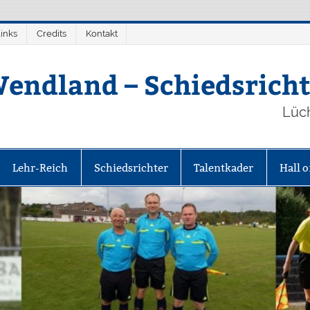
inks
Credits
Kontakt
endland – Schiedsricht
Lüc
Lehr-Reich
Schiedsrichter
Talentkader
Hall 