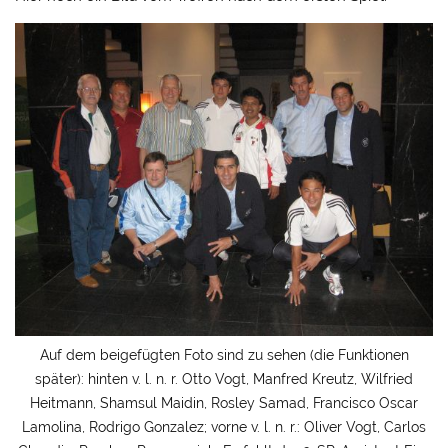
Auf dem beigefügten Foto sind zu sehen (die Funktionen
später): hinten v. l. n. r. Otto Vogt, Manfred Kreutz, Wilfried
Heitmann, Shamsul Maidin, Rosley Samad, Francisco Oscar
Lamolina, Rodrigo Gonzalez; vorne v. l. n. r.: Oliver Vogt, Carlos