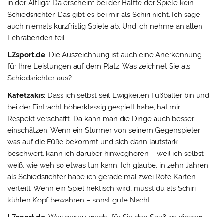
in der Altliga: Da erscheint bei der Hälfte der Spiele kein
Schiedsrichter. Das gibt es bei mir als Schiri nicht. Ich sage
auch niemals kurzfristig Spiele ab. Und ich nehme an allen
Lehrabenden teil.
LZsport.de:
Die Auszeichnung ist auch eine Anerkennung
für Ihre Leistungen auf dem Platz. Was zeichnet Sie als
Schiedsrichter aus?
Kafetzakis:
Dass ich selbst seit Ewigkeiten Fußballer bin und
bei der Eintracht höherklassig gespielt habe, hat mir
Respekt verschafft. Da kann man die Dinge auch besser
einschätzen. Wenn ein Stürmer von seinem Gegenspieler
was auf die Füße bekommt und sich dann lautstark
beschwert, kann ich darüber hinweghören – weil ich selbst
weiß, wie weh so etwas tun kann. Ich glaube, in zehn Jahren
als Schiedsrichter habe ich gerade mal zwei Rote Karten
verteilt. Wenn ein Spiel hektisch wird, musst du als Schiri
kühlen Kopf bewahren – sonst gute Nacht…
LZsport.de:
Was genau macht für Sie den Spaß an diesem