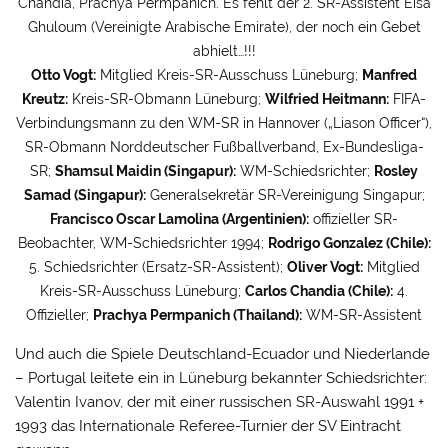
Chandia, Prachya Permpanich. Es fehlt der 2. SR-Assistent Eisa
Ghuloum (Vereinigte Arabische Emirate), der noch ein Gebet
abhielt…!!!
Otto Vogt:
Mitglied Kreis-SR-Ausschuss Lüneburg;
Manfred
Kreutz:
Kreis-SR-Obmann Lüneburg;
Wilfried Heitmann:
FIFA-
Verbindungsmann zu den WM-SR in Hannover („Liason Officer“),
SR-Obmann Norddeutscher Fußballverband, Ex-Bundesliga-
SR;
Shamsul Maidin (Singapur):
WM-Schiedsrichter;
Rosley
Samad (Singapur):
Generalsekretär SR-Vereinigung Singapur;
Francisco Oscar Lamolina (Argentinien):
offizieller SR-
Beobachter, WM-Schiedsrichter 1994;
Rodrigo Gonzalez (Chile):
5. Schiedsrichter (Ersatz-SR-Assistent);
Oliver Vogt:
Mitglied
Kreis-SR-Ausschuss Lüneburg;
Carlos Chandia (Chile):
4.
Offizieller;
Prachya Permpanich (Thailand):
WM-SR-Assistent
Und auch die Spiele Deutschland-Ecuador und Niederlande
– Portugal leitete ein in Lüneburg bekannter Schiedsrichter:
Valentin Ivanov, der mit einer russischen SR-Auswahl 1991 +
1993 das Internationale Referee-Turnier der SV Eintracht