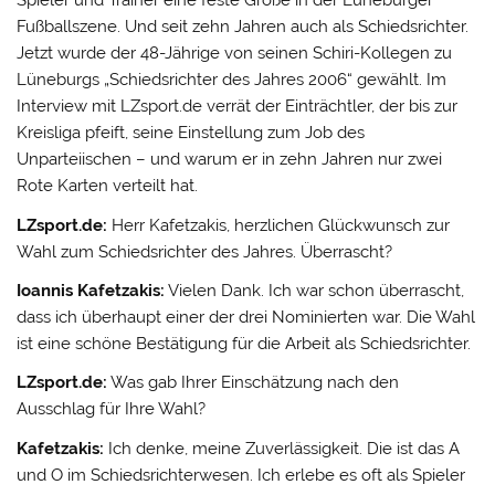
Spieler und Trainer eine feste Größe in der Lüneburger
Fußballszene. Und seit zehn Jahren auch als Schiedsrichter.
Jetzt wurde der 48-Jährige von seinen Schiri-Kollegen zu
Lüneburgs „Schiedsrichter des Jahres 2006“ gewählt. Im
Interview mit LZsport.de verrät der Einträchtler, der bis zur
Kreisliga pfeift, seine Einstellung zum Job des
Unparteiischen – und warum er in zehn Jahren nur zwei
Rote Karten verteilt hat.
LZsport.de:
Herr Kafetzakis, herzlichen Glückwunsch zur
Wahl zum Schiedsrichter des Jahres. Überrascht?
Ioannis Kafetzakis:
Vielen Dank. Ich war schon überrascht,
dass ich überhaupt einer der drei Nominierten war. Die Wahl
ist eine schöne Bestätigung für die Arbeit als Schiedsrichter.
LZsport.de:
Was gab Ihrer Einschätzung nach den
Ausschlag für Ihre Wahl?
Kafetzakis:
Ich denke, meine Zuverlässigkeit. Die ist das A
und O im Schiedsrichterwesen. Ich erlebe es oft als Spieler