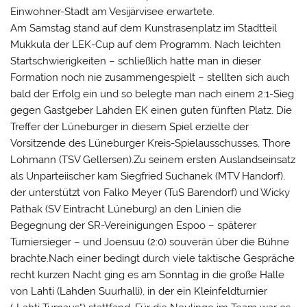
Einwohner-Stadt am Vesijärvisee erwartete.
Am Samstag stand auf dem Kunstrasenplatz im Stadtteil
Mukkula der LEK-Cup auf dem Programm. Nach leichten
Startschwierigkeiten – schließlich hatte man in dieser
Formation noch nie zusammengespielt – stellten sich auch
bald der Erfolg ein und so belegte man nach einem 2:1-Sieg
gegen Gastgeber Lahden EK einen guten fünften Platz. Die
Treffer der Lüneburger in diesem Spiel erzielte der
Vorsitzende des Lüneburger Kreis-Spielausschusses, Thore
Lohmann (TSV Gellersen).Zu seinem ersten Auslandseinsatz
als Unparteiischer kam Siegfried Suchanek (MTV Handorf),
der unterstützt von Falko Meyer (TuS Barendorf) und Wicky
Pathak (SV Eintracht Lüneburg) an den Linien die
Begegnung der SR-Vereinigungen Espoo – späterer
Turniersieger – und Joensuu (2:0) souverän über die Bühne
brachte.Nach einer bedingt durch viele taktische Gespräche
recht kurzen Nacht ging es am Sonntag in die große Halle
von Lahti (Lahden Suurhalli), in der ein Kleinfeldturnier