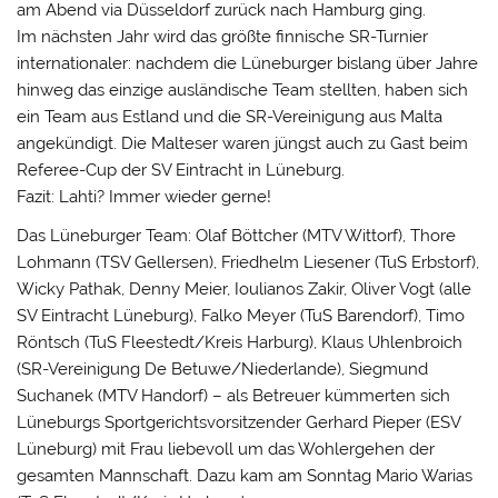
am Abend via Düsseldorf zurück nach Hamburg ging.
Im nächsten Jahr wird das größte finnische SR-Turnier
internationaler: nachdem die Lüneburger bislang über Jahre
hinweg das einzige ausländische Team stellten, haben sich
ein Team aus Estland und die SR-Vereinigung aus Malta
angekündigt. Die Malteser waren jüngst auch zu Gast beim
Referee-Cup der SV Eintracht in Lüneburg.
Fazit: Lahti? Immer wieder gerne!
Das Lüneburger Team: Olaf Böttcher (MTV Wittorf), Thore
Lohmann (TSV Gellersen), Friedhelm Liesener (TuS Erbstorf),
Wicky Pathak, Denny Meier, Ioulianos Zakir, Oliver Vogt (alle
SV Eintracht Lüneburg), Falko Meyer (TuS Barendorf), Timo
Röntsch (TuS Fleestedt/Kreis Harburg), Klaus Uhlenbroich
(SR-Vereinigung De Betuwe/Niederlande), Siegmund
Suchanek (MTV Handorf) – als Betreuer kümmerten sich
Lüneburgs Sportgerichtsvorsitzender Gerhard Pieper (ESV
Lüneburg) mit Frau liebevoll um das Wohlergehen der
gesamten Mannschaft. Dazu kam am Sonntag Mario Warias