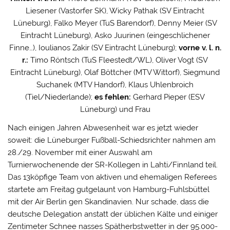
Liesener (Vastorfer SK), Wicky Pathak (SV Eintracht
Lüneburg), Falko Meyer (TuS Barendorf), Denny Meier (SV
Eintracht Lüneburg), Asko Juurinen (eingeschlichener
Finne…), Ioulianos Zakir (SV Eintracht Lüneburg);
vorne v. l. n.
r.:
Timo Röntsch (TuS Fleestedt/WL), Oliver Vogt (SV
Eintracht Lüneburg), Olaf Böttcher (MTV Wittorf), Siegmund
Suchanek (MTV Handorf), Klaus Uhlenbroich
(Tiel/Niederlande);
es fehlen:
Gerhard Pieper (ESV
Lüneburg) und Frau
Nach einigen Jahren Abwesenheit war es jetzt wieder
soweit: die Lüneburger Fußball-Schiedsrichter nahmen am
28./29. November mit einer Auswahl am
Turnierwochenende der SR-Kollegen in Lahti/Finnland teil.
Das 13köpfige Team von aktiven und ehemaligen Referees
startete am Freitag gutgelaunt von Hamburg-Fuhlsbüttel
mit der Air Berlin gen Skandinavien. Nur schade, dass die
deutsche Delegation anstatt der üblichen Kälte und einiger
Zentimeter Schnee nasses Spätherbstwetter in der 95.000-