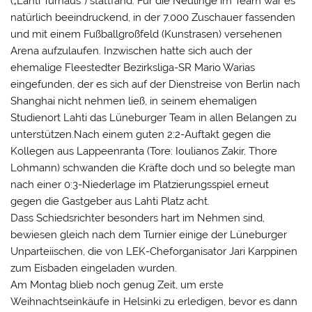
(„Lahti Turnaus“) stattfand. Für die Neulinge im Team war es
natürlich beeindruckend, in der 7.000 Zuschauer fassenden
und mit einem Fußballgroßfeld (Kunstrasen) versehenen
Arena aufzulaufen. Inzwischen hatte sich auch der
ehemalige Fleestedter Bezirksliga-SR Mario Warias
eingefunden, der es sich auf der Dienstreise von Berlin nach
Shanghai nicht nehmen ließ, in seinem ehemaligen
Studienort Lahti das Lüneburger Team in allen Belangen zu
unterstützen.Nach einem guten 2:2-Auftakt gegen die
Kollegen aus Lappeenranta (Tore: Ioulianos Zakir, Thore
Lohmann) schwanden die Kräfte doch und so belegte man
nach einer 0:3-Niederlage im Platzierungsspiel erneut
gegen die Gastgeber aus Lahti Platz acht.
Dass Schiedsrichter besonders hart im Nehmen sind,
bewiesen gleich nach dem Turnier einige der Lüneburger
Unparteiischen, die von LEK-Cheforganisator Jari Karppinen
zum Eisbaden eingeladen wurden.
Am Montag blieb noch genug Zeit, um erste
Weihnachtseinkäufe in Helsinki zu erledigen, bevor es dann