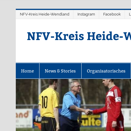
Zum
NFV-Kreis Heide-Wendland
Instagram
Facebook
L
Inhalt
springen
NFV-Kreis Heide-W
Home
News & Stories
Organisatorisches