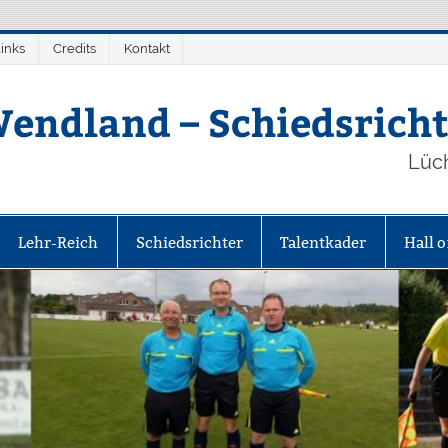
inks
Credits
Kontakt
endland – Schiedsricht
Lüc
Lehr-Reich
Schiedsrichter
Talentkader
Hall 