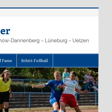
er
how-Dannenberg – Lüneburg – Uelzen
of Fame
Schiri-Fußball