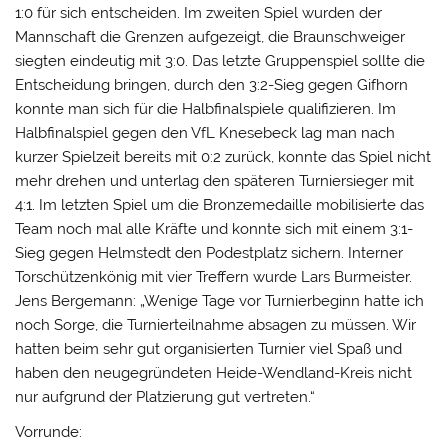
1:0 für sich entscheiden. Im zweiten Spiel wurden der
Mannschaft die Grenzen aufgezeigt, die Braunschweiger
siegten eindeutig mit 3:0. Das letzte Gruppenspiel sollte die
Entscheidung bringen, durch den 3:2-Sieg gegen Gifhorn
konnte man sich für die Halbfinalspiele qualifizieren. Im
Halbfinalspiel gegen den VfL Knesebeck lag man nach
kurzer Spielzeit bereits mit 0:2 zurück, konnte das Spiel nicht
mehr drehen und unterlag den späteren Turniersieger mit
4:1. Im letzten Spiel um die Bronzemedaille mobilisierte das
Team noch mal alle Kräfte und konnte sich mit einem 3:1-
Sieg gegen Helmstedt den Podestplatz sichern. Interner
Torschützenkönig mit vier Treffern wurde Lars Burmeister.
Jens Bergemann: „Wenige Tage vor Turnierbeginn hatte ich
noch Sorge, die Turnierteilnahme absagen zu müssen. Wir
hatten beim sehr gut organisierten Turnier viel Spaß und
haben den neugegründeten Heide-Wendland-Kreis nicht
nur aufgrund der Platzierung gut vertreten.“
Vorrunde: