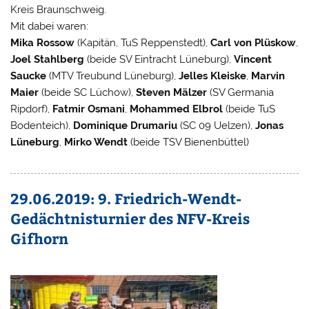
Kreis Braunschweig.
Mit dabei waren:
Mika Rossow
(Kapitän, TuS Reppenstedt),
Carl von Plüskow
,
Joel Stahlberg
(beide SV Eintracht Lüneburg),
Vincent
Saucke
(MTV Treubund Lüneburg),
Jelles Kleiske
,
Marvin
Maier
(beide SC Lüchow),
Steven Mälzer
(SV Germania
Ripdorf),
Fatmir Osmani
,
Mohammed Elbrol
(beide TuS
Bodenteich),
Dominique Drumariu
(SC 09 Uelzen),
Jonas
Lüneburg
,
Mirko Wendt
(beide TSV Bienenbüttel)
29.06.2019: 9. Friedrich-Wendt-
Gedächtnisturnier des NFV-Kreis
Gifhorn