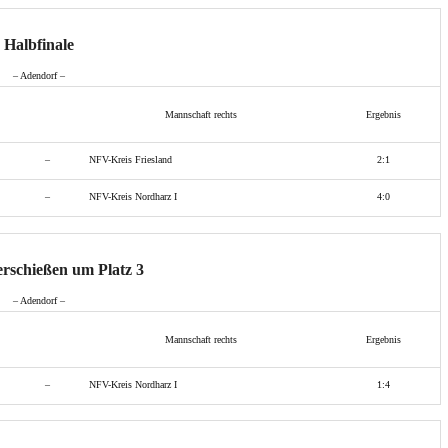
Halbfinale
– Adendorf –
Mannschaft rechts
Ergebnis
–
NFV-Kreis Friesland
2:1
–
NFV-Kreis Nordharz I
4:0
rschießen um Platz 3
– Adendorf –
Mannschaft rechts
Ergebnis
–
NFV-Kreis Nordharz I
1:4