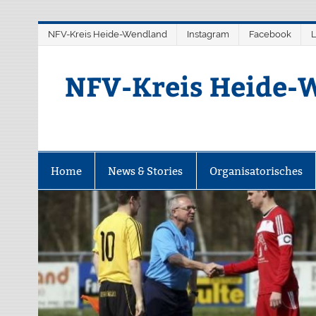
Zum
NFV-Kreis Heide-Wendland
Instagram
Facebook
L
Inhalt
springen
NFV-Kreis Heide-W
Home
News & Stories
Organisatorisches