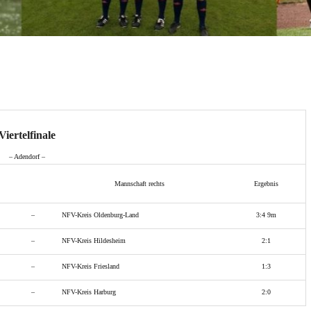
Viertelfinale
– Adendorf –
Mannschaft rechts
Ergebnis
–
NFV-Kreis Oldenburg-Land
3:4 9m
–
NFV-Kreis Hildesheim
2:1
–
NFV-Kreis Friesland
1:3
–
NFV-Kreis Harburg
2:0