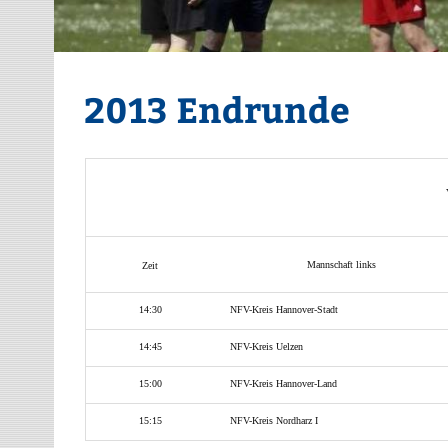
2013 Endrunde
Mannschaft links
Zeit
14:30
NFV-Kreis Hannover-Stadt
14:45
NFV-Kreis Uelzen
15:00
NFV-Kreis Hannover-Land
15:15
NFV-Kreis Nordharz I