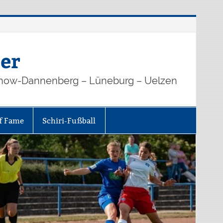
er
how-Dannenberg – Lüneburg – Uelzen
of Fame
Schiri-Fußball