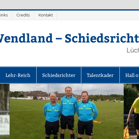
inks
Credits
Kontakt
endland – Schiedsricht
Lüc
Lehr-Reich
Schiedsrichter
Talentkader
Hall 