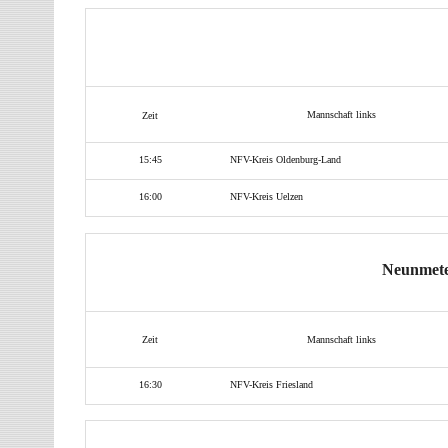
Mannschaft links
Zeit
15:45
NFV-Kreis Oldenburg-Land
16:00
NFV-Kreis Uelzen
Neunmete
Mannschaft links
Zeit
16:30
NFV-Kreis Friesland