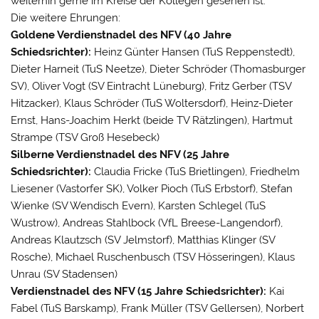
weiterhin gerne im Kreise der Kollegen gesehen ist.
Die weitere Ehrungen:
Goldene Verdienstnadel des NFV (40 Jahre
Schiedsrichter):
Heinz Günter Hansen (TuS Reppenstedt),
Dieter Harneit (TuS Neetze), Dieter Schröder (Thomasburger
SV), Oliver Vogt (SV Eintracht Lüneburg), Fritz Gerber (TSV
Hitzacker), Klaus Schröder (TuS Woltersdorf), Heinz-Dieter
Ernst, Hans-Joachim Herkt (beide TV Rätzlingen), Hartmut
Strampe (TSV Groß Hesebeck)
Silberne Verdienstnadel des NFV (25 Jahre
Schiedsrichter):
Claudia Fricke (TuS Brietlingen), Friedhelm
Liesener (Vastorfer SK), Volker Pioch (TuS Erbstorf), Stefan
Wienke (SV Wendisch Evern), Karsten Schlegel (TuS
Wustrow), Andreas Stahlbock (VfL Breese-Langendorf),
Andreas Klautzsch (SV Jelmstorf), Matthias Klinger (SV
Rosche), Michael Ruschenbusch (TSV Hösseringen), Klaus
Unrau (SV Stadensen)
Verdienstnadel des NFV (15 Jahre Schiedsrichter):
Kai
Fabel (TuS Barskamp), Frank Müller (TSV Gellersen), Norbert