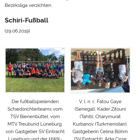
Bezirksliga verzichten.
Schiri-Fußball
(29.06.2019)
Die fußballspielenden
V. l. n. r.: Fatou Gaye
Schiedsrichterteams vom
(Senegal), Kader Zitouni
TSV Bienenbüttel, vom
(Tahiti), Charymurat
MTV Treubund Lüneburg,
Kurbanov (Turkmenistan),
von Gastgeber SV Eintracht
Gastgeberin Celina Böhm
Lüneburg und der HWK-
(SV Eintracht), Adia Cisse