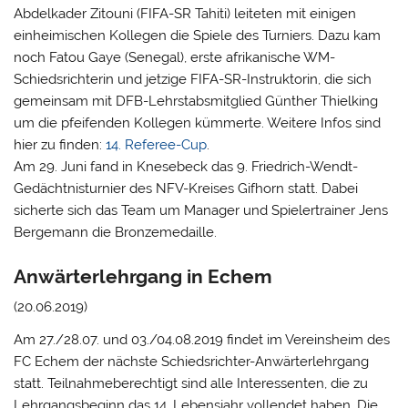
Abdelkader Zitouni (FIFA-SR Tahiti) leiteten mit einigen
einheimischen Kollegen die Spiele des Turniers. Dazu kam
noch Fatou Gaye (Senegal), erste afrikanische WM-
Schiedsrichterin und jetzige FIFA-SR-Instruktorin, die sich
gemeinsam mit DFB-Lehrstabsmitglied Günther Thielking
um die pfeifenden Kollegen kümmerte. Weitere Infos sind
hier zu finden:
14. Referee-Cup
.
Am 29. Juni fand in Knesebeck das 9. Friedrich-Wendt-
Gedächtnisturnier des NFV-Kreises Gifhorn statt. Dabei
sicherte sich das Team um Manager und Spielertrainer Jens
Bergemann die Bronzemedaille.
Anwärterlehrgang in Echem
(20.06.2019)
Am 27./28.07. und 03./04.08.2019 findet im Vereinsheim des
FC Echem der nächste Schiedsrichter-Anwärterlehrgang
statt. Teilnahmeberechtigt sind alle Interessenten, die zu
Lehrgangsbeginn das 14. Lebensjahr vollendet haben. Die