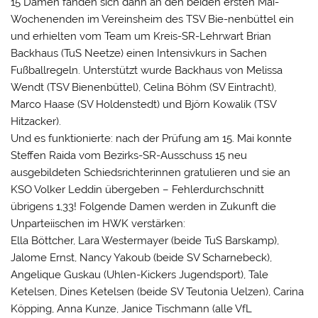
15 Damen fanden sich dann an den beiden ersten Mai-
Wochenenden im Vereinsheim des TSV Bie-nenbüttel ein
und erhielten vom Team um Kreis-SR-Lehrwart Brian
Backhaus (TuS Neetze) einen Intensivkurs in Sachen
Fußballregeln. Unterstützt wurde Backhaus von Melissa
Wendt (TSV Bienenbüttel), Celina Böhm (SV Eintracht),
Marco Haase (SV Holdenstedt) und Björn Kowalik (TSV
Hitzacker).
Und es funktionierte: nach der Prüfung am 15. Mai konnte
Steffen Raida vom Bezirks-SR-Ausschuss 15 neu
ausgebildeten Schiedsrichterinnen gratulieren und sie an
KSO Volker Leddin übergeben – Fehlerdurchschnitt
übrigens 1,33! Folgende Damen werden in Zukunft die
Unparteiischen im HWK verstärken:
Ella Böttcher, Lara Westermayer (beide TuS Barskamp),
Jalome Ernst, Nancy Yakoub (beide SV Scharnebeck),
Angelique Guskau (Uhlen-Kickers Jugendsport), Tale
Ketelsen, Dines Ketelsen (beide SV Teutonia Uelzen), Carina
Köpping, Anna Kunze, Janice Tischmann (alle VfL