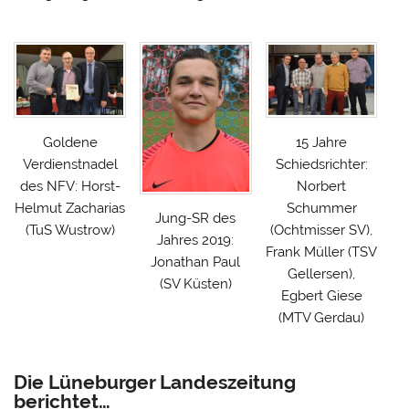
Goldene
15 Jahre
Verdienstnadel
Schiedsrichter:
des NFV: Horst-
Norbert
Helmut Zacharias
Schummer
Jung-SR des
(TuS Wustrow)
(Ochtmisser SV),
Jahres 2019:
Frank Müller (TSV
Jonathan Paul
Gellersen),
(SV Küsten)
Egbert Giese
(MTV Gerdau)
Die Lüneburger Landeszeitung
berichtet…