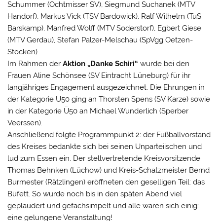
Schummer (Ochtmisser SV), Siegmund Suchanek (MTV
Handorf), Markus Vick (TSV Bardowick), Ralf Wilhelm (TuS
Barskamp), Manfred Wolff (MTV Soderstorf), Egbert Giese
(MTV Gerdau), Stefan Palzer-Melschau (SpVgg Oetzen-
Stöcken)
Im Rahmen der
Aktion „Danke Schiri“
wurde bei den
Frauen Aline Schönsee (SV Eintracht Lüneburg) für ihr
langjähriges Engagement ausgezeichnet. Die Ehrungen in
der Kategorie U50 ging an Thorsten Spens (SV Karze) sowie
in der Kategorie Ü50 an Michael Wunderlich (Sperber
Veerssen).
Anschließend folgte Programmpunkt 2: der Fußballvorstand
des Kreises bedankte sich bei seinen Unparteiischen und
lud zum Essen ein. Der stellvertretende Kreisvorsitzende
Thomas Behnken (Lüchow) und Kreis-Schatzmeister Bernd
Burmester (Rätzlingen) eröffneten den geselligen Teil: das
Büfett. So wurde noch bis in den späten Abend viel
geplaudert und gefachsimpelt und alle waren sich einig:
eine gelungene Veranstaltung!