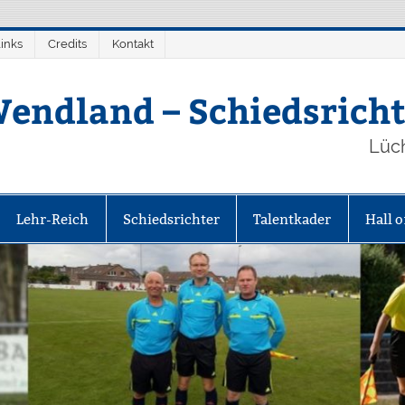
inks
Credits
Kontakt
endland – Schiedsricht
Lüc
Lehr-Reich
Schiedsrichter
Talentkader
Hall 