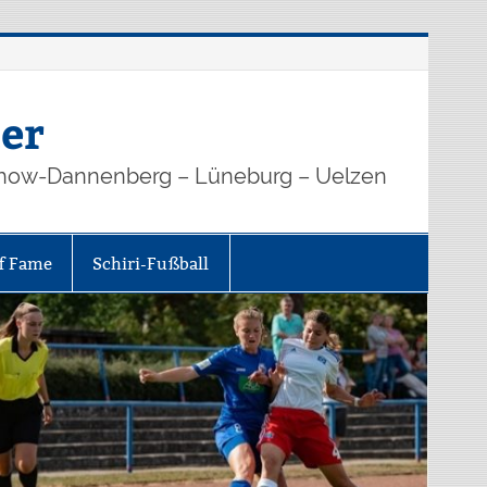
er
how-Dannenberg – Lüneburg – Uelzen
of Fame
Schiri-Fußball