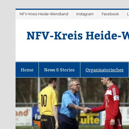
Zum
NFV-Kreis Heide-Wendland
Instagram
Facebook
L
Inhalt
springen
NFV-Kreis Heide-W
Home
News & Stories
Organisatorisches