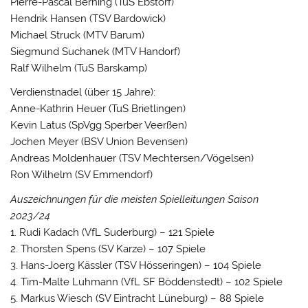
Pierre-Pascal Berning (TuS Ebstorf)
Hendrik Hansen (TSV Bardowick)
Michael Struck (MTV Barum)
Siegmund Suchanek (MTV Handorf)
Ralf Wilhelm (TuS Barskamp)
Verdienstnadel (über 15 Jahre):
Anne-Kathrin Heuer (TuS Brietlingen)
Kevin Latus (SpVgg Sperber Veerßen)
Jochen Meyer (BSV Union Bevensen)
Andreas Moldenhauer (TSV Mechtersen/Vögelsen)
Ron Wilhelm (SV Emmendorf)
Auszeichnungen für die meisten Spielleitungen Saison
2023/24
1. Rudi Kadach (VfL Suderburg) – 121 Spiele
2. Thorsten Spens (SV Karze) – 107 Spiele
3. Hans-Joerg Kässler (TSV Hösseringen) – 104 Spiele
4. Tim-Malte Luhmann (VfL SF Böddenstedt) – 102 Spiele
5. Markus Wiesch (SV Eintracht Lüneburg) – 88 Spiele