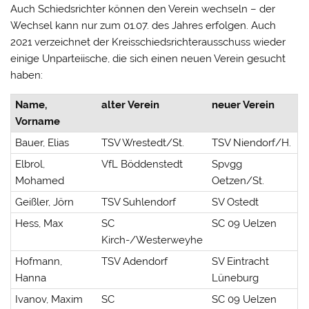
Auch Schiedsrichter können den Verein wechseln – der
Wechsel kann nur zum 01.07. des Jahres erfolgen. Auch
2021 verzeichnet der Kreisschiedsrichterausschuss wieder
einige Unparteiische, die sich einen neuen Verein gesucht
haben:
Name,
alter Verein
neuer Verein
Vorname
Bauer, Elias
TSV Wrestedt/St.
TSV Niendorf/H.
Elbrol,
VfL Böddenstedt
Spvgg
Mohamed
Oetzen/St.
Geißler, Jörn
TSV Suhlendorf
SV Ostedt
Hess, Max
SC
SC 09 Uelzen
Kirch-/Westerweyhe
Hofmann,
TSV Adendorf
SV Eintracht
Hanna
Lüneburg
Ivanov, Maxim
SC
SC 09 Uelzen