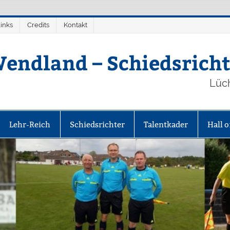
inks
Credits
Kontakt
endland – Schiedsricht
Lüc
Lehr-Reich
Schiedsrichter
Talentkader
Hall 