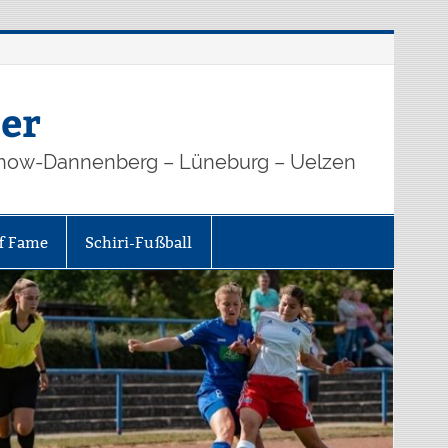
er
how-Dannenberg – Lüneburg – Uelzen
of Fame
Schiri-Fußball