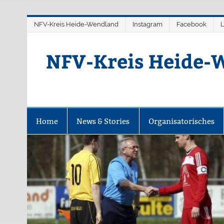
Zum
NFV-Kreis Heide-Wendland
Instagram
Facebook
L
Inhalt
springen
NFV-Kreis Heide-W
Home
News & Stories
Organisatorisches