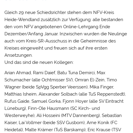
Gleich 29 neue Schiedsrichter stehen dem NFV-Kreis
Heide-Wendland zusätzlich zur Verfügung: alle bestanden
den vom NFV angebotenen Online-Lehrgang Ende
Dezember/Anfang Januar. Inzwischen wurden die Neulinge
auch vom Kreis-SR-Ausschuss in die Geheimnisse des
Kreises eingeweiht und freuen sich auf ihre ersten
Ansetzungen.
Und das sind die neuen Kollegen:
Arian Ahmad, Rami Daief, Batu Tuna Demirci, Max
Schumacher (alle Ochtmisser SV), Omran El-Zein, Timo
Wagner (beide SpVgg Sperber Veerssen), Mika Finger,
Matthias Isheim, Alexander Solbach (alle TuS Reppenstedt),
Rufus Gaide, Samuel Gorka, Fjonn Hoyer (alle SV Eintracht
Lüneburg), Finn-Ole Hausmann (SC Kirch- und
Westerweyhe), Ali Hosseini (MTV Dannenberg), Sebastian
Kaiser, Lai Vollmer (beide SSV Gusborn), Arne Konik (FC
Heidetal), Malte Krämer (TuS Barskamp), Eric Krause (TSV