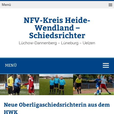
Zum
Menü
Inhalt
springen
NFV-Kreis Heide-
Wendland –
Schiedsrichter
Lüchow-Dannenberg – Lüneburg – Uelzen
MENÜ
Neue Oberligaschiedsrichterin aus dem
HWK