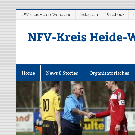
Zum
NFV-Kreis Heide-Wendland
Instagram
Facebook
L
Inhalt
springen
NFV-Kreis Heide-W
Home
News & Stories
Organisatorisches