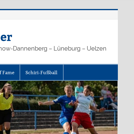
er
how-Dannenberg – Lüneburg – Uelzen
of Fame
Schiri-Fußball