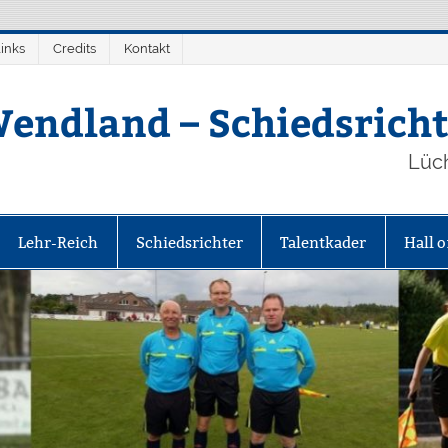
inks
Credits
Kontakt
endland – Schiedsricht
Lüc
Lehr-Reich
Schiedsrichter
Talentkader
Hall 