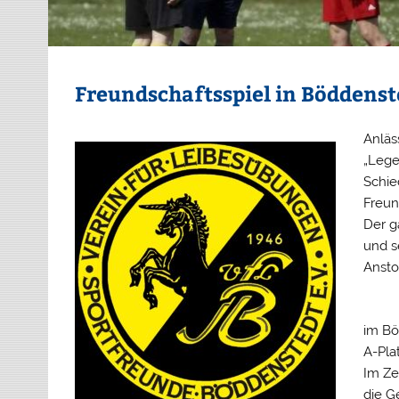
Freundschaftsspiel in Böddenst
Anläs
„Lege
Schie
Freun
Der g
und s
Ansto
im Bö
A-Plat
Im Ze
die Ge