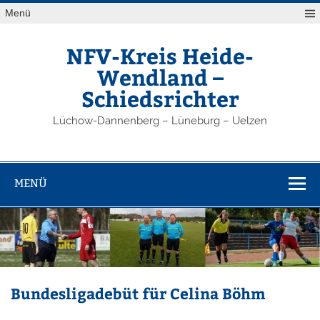
Zum
Menü
Inhalt
springen
NFV-Kreis Heide-
Wendland –
Schiedsrichter
Lüchow-Dannenberg – Lüneburg – Uelzen
MENÜ
Bundesligadebüt für Celina Böhm