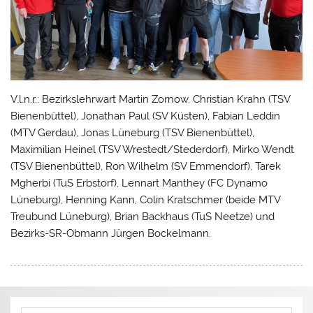
V.l.n.r.: Bezirkslehrwart Martin Zornow, Christian Krahn (TSV
Bienenbüttel), Jonathan Paul (SV Küsten), Fabian Leddin
(MTV Gerdau), Jonas Lüneburg (TSV Bienenbüttel),
Maximilian Heinel (TSV Wrestedt/Stederdorf), Mirko Wendt
(TSV Bienenbüttel), Ron Wilhelm (SV Emmendorf), Tarek
Mgherbi (TuS Erbstorf), Lennart Manthey (FC Dynamo
Lüneburg), Henning Kann, Colin Kratschmer (beide MTV
Treubund Lüneburg), Brian Backhaus (TuS Neetze) und
Bezirks-SR-Obmann Jürgen Bockelmann.