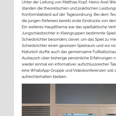
Unter der Leitung von Matthias Kopf, Heinz-Axel Wen
standen die theoretischen und praktischen Leistun
Konformitätstest auf der Tagesordnung. Bei dem T
die jungen Referees bereits erste Eindrücke von de
Ein weiteres Hauptthema war das spieltaktische Verha
Jungschiedsrichter in Kleingruppen bestimmte Spiels
Schiedsrichter besonders clever, um das Spiel zu me
Schiedsrichter einen gewissen Spielraum und wo ni
Natürlich durfte auch das gemeinsame Fußballscha
Austausch über bisherige persönliche Erfahrungen nic
wieder einmal ein informativer, aufschlussreicher T
eine WhatsApp-Gruppe und Videokonferenzen soll d
aufrechterhalten bleiben.