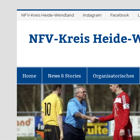
Zum
NFV-Kreis Heide-Wendland
Instagram
Facebook
L
Inhalt
springen
NFV-Kreis Heide-W
Home
News & Stories
Organisatorisches