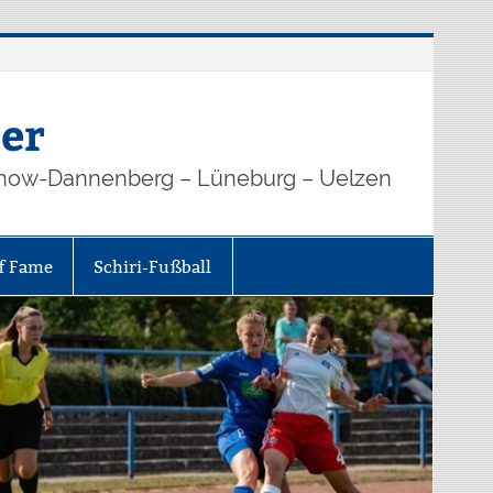
er
how-Dannenberg – Lüneburg – Uelzen
of Fame
Schiri-Fußball