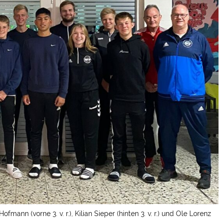
ann (vorne 3. v. r.), Kilian Sieper (hinten 3. v. r.) und Ole Lorenz