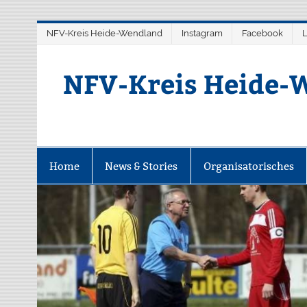
Zum
NFV-Kreis Heide-Wendland
Instagram
Facebook
L
Inhalt
springen
NFV-Kreis Heide-W
Home
News & Stories
Organisatorisches