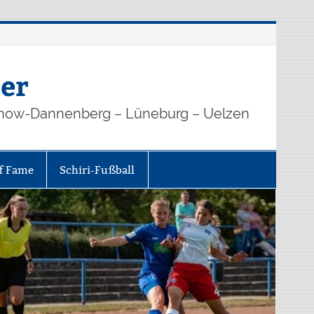
er
how-Dannenberg – Lüneburg – Uelzen
of Fame
Schiri-Fußball