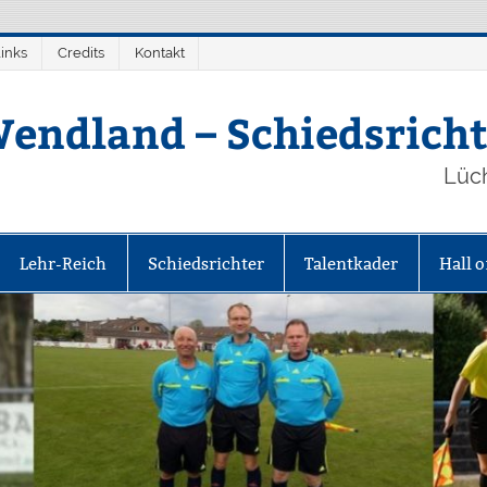
inks
Credits
Kontakt
endland – Schiedsricht
Lüc
Lehr-Reich
Schiedsrichter
Talentkader
Hall 